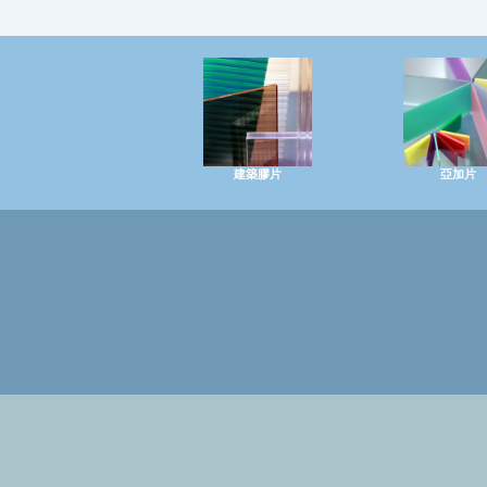
建築膠片
亞加片