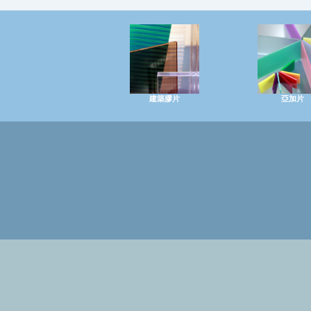
建築膠片
亞加片